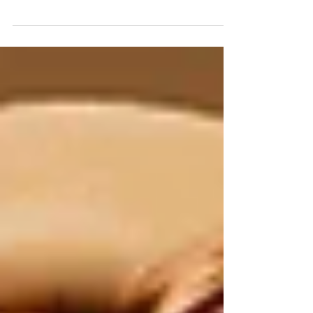
que interessa mais: Eu não gosto dessa jogada de
pegar um nome carregado de história e
reapresentar como se fosse continuidade natural.
“Basics” não é só um título bonito. Basics é
contexto de um momento do colecionismo Barbie.
Eu ainda lembro de encontrar elas nas lojas no final
dos anos 2000. Me marcaram muito. Elas tem uma
linguagem muito própria e, principalmente, é uma
assinatura criativa muito clara do Bill Greening. Q