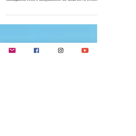
A icônica marca Barbie da Mattel está
homenageando a campeã patinadora Kristi
Yamaguchi com o lançamento de uma nova boneca,
previsto...