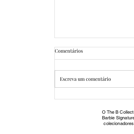
Comentários
Escreva um comentário
A Barbie de Angel Reese
mostra para onde a Mattel
está indo
O The B Collect
Barbie Signatur
colecionadores