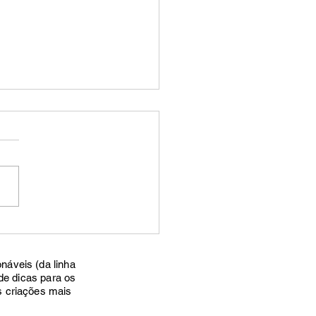
pergirl que Finalmente
tou em Cheio?
náveis (da linha
de dicas para os
s criações mais