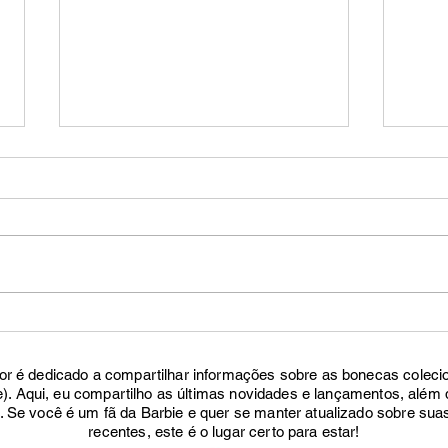
O Que o Club 59 Poll Pode
A Su
Estar Revelando?
Acer
or é dedicado a compartilhar informações sobre as bonecas colecio
e). Aqui, eu compartilho as últimas novidades e lançamentos, além 
. Se você é um fã da Barbie e quer se manter atualizado sobre sua
recentes, este é o lugar certo para estar!