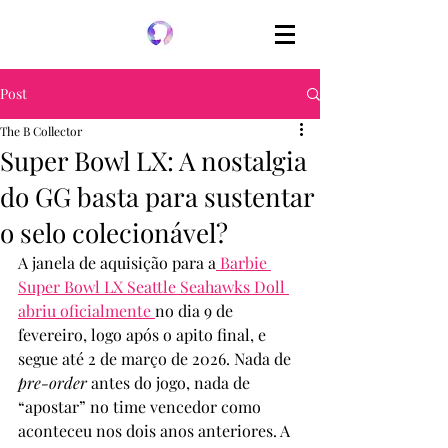
Post
The B Collector
Super Bowl LX: A nostalgia
do GG basta para sustentar
o selo colecionável?
A janela de aquisição para a
 Barbie 
Super Bowl LX Seattle Seahawks Doll 
abriu oficialmente 
no dia 9 de 
fevereiro, logo após o apito final, e 
segue até 2 de março de 2026. Nada de 
pre-order
 antes do jogo, nada de 
“apostar” no time vencedor como 
aconteceu nos dois anos anteriores. A 