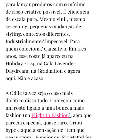
para lançar produtos com o mínimo 
de risco criativo possível. É eficiência 
de escala pura. Mesmo vinil, mesmo 
screening, pequenas mudanças de 
styling, contextos diferentes. 
Industrialmente? Impecável. Para 
quem coleciona? Cansativo. Em três 
anos, esse rosto já apareceu na 
Holiday 2024, na Gala Lavender 
Daydream, na Graduation e agora 
aqui. Não é acaso.
A Odile talvez seja o caso mais 
didático disso tudo. Começou como 
um rosto ligado a uma boneca mais 
fashion (na 
Flight to Fashion
)
, algo que 
parecia especial, quase raro. Criou 
hype e aquela sensação de “tem que 
pegar agora”. Funcionou. E a Mattel fez 