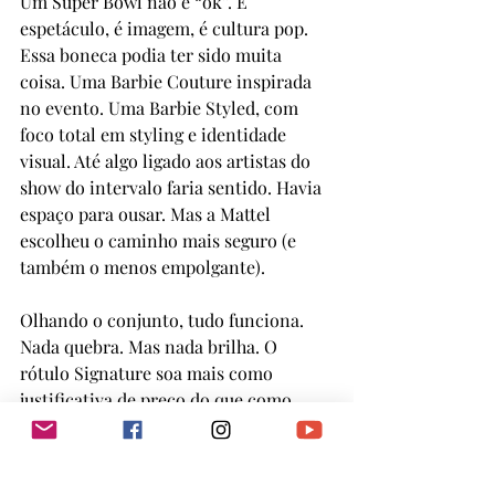
Um Super Bowl não é “ok”. É 
espetáculo, é imagem, é cultura pop. 
Essa boneca podia ter sido muita 
coisa. Uma Barbie Couture inspirada 
no evento. Uma Barbie Styled, com 
foco total em styling e identidade 
visual. Até algo ligado aos artistas do 
show do intervalo faria sentido. Havia 
espaço para ousar. Mas a Mattel 
escolheu o caminho mais seguro (e 
também o menos empolgante).
Olhando o conjunto, tudo funciona. 
Nada quebra. Mas nada brilha. O 
rótulo Signature soa mais como 
justificativa de preço do que como 
promessa de design diferenciado. A 
boneca não é ruim, longe disso. Mas 
opera no esforço mínimo, se 